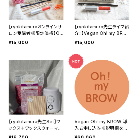
【ryokitamuraオンラインサ
【ryokitamura先生ライブ紹
ロン受講者樣限定価格】O
介！】Vegan Oh! my BRO
h! my BROW セルフブロウ
W セルフブロウトライアルS
¥15,000
¥15,000
トライアルSet / 17,900円
et
→15,000円
【ryokitamura先生Set】ワ
Vegan Oh! my BROW 導
ックス＋ワックスウォーマー
入お申し込み※説明欄をご
Set（期間限定スパチュラプ
確認ください
¥18,700
¥60,060