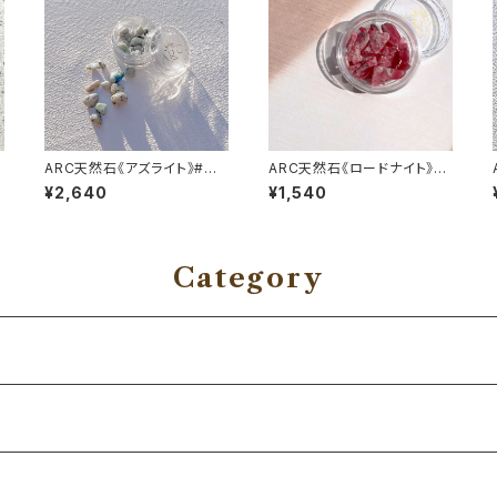
ARC天然石《アズライト》#学
ARC天然石《ロードナイト》#
習能力の向上
関係の修復
¥2,640
¥1,540
Category