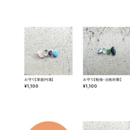
お守り【家庭円満】
お守り【勉強・合格祈願】
¥1,100
¥1,100