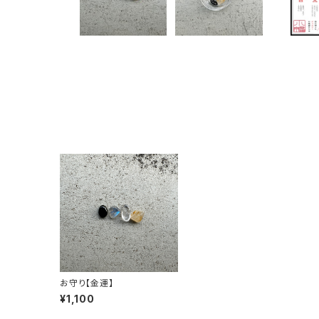
お守り【金運】
¥1,100