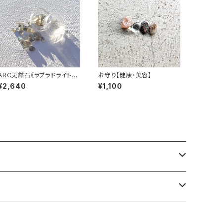
ARC天然石《ラブラドライト》#
お守り【健康・美容】
不安解消
¥2,640
¥1,100