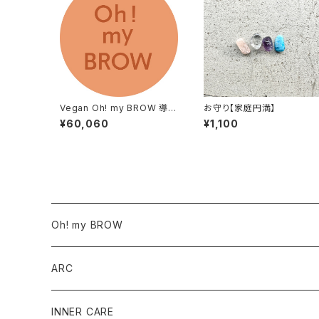
Vegan Oh! my BROW 導入
お守り【家庭円満】
お申し込み※説明欄をご確認
¥60,060
¥1,100
ください
Oh! my BROW
サロン導入商品
ARC
ワックス商品
SET
INNER CARE