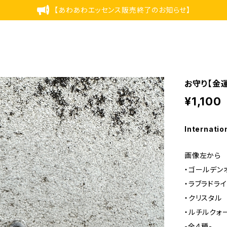
【あわあわエッセンス販売終了のお知らせ】
お守り【金運
¥1,100
Internatio
画像左から
・ゴールデン
・ラブラドライ
・クリスタル
・ルチルクォ
-全４種-