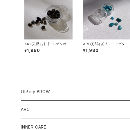
ARC天然石《ゴールデンオブ
ARC天然石《ブルーアパタイ
シディアン》#マイナス習慣の
ト》#自信
¥1,980
¥1,980
改善
Oh! my BROW
サロン導入商品
ARC
ワックス商品
SET
INNER CARE