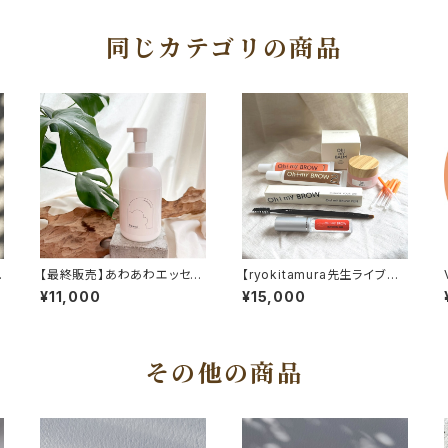
同じカテゴリの商品
ア
【最終販売】あわあわエッセン
【ryokitamura先生ライブ紹
ス
介！】Vegan Oh! my BROW
¥11,000
¥15,000
セルフブロウトライアルSet
その他の商品