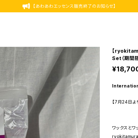
【あわあわエッセンス販売終了のお知らせ】
【ryoki
Set（期
¥18,70
Internatio
【7月24日
ワックスとワ
ryokita