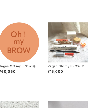
Vegan Oh! my BROW 導入
Vegan Oh! my BROW セル
お申し込み※説明欄をご確認
フブロウトライアルSet
¥60,060
¥15,000
ください