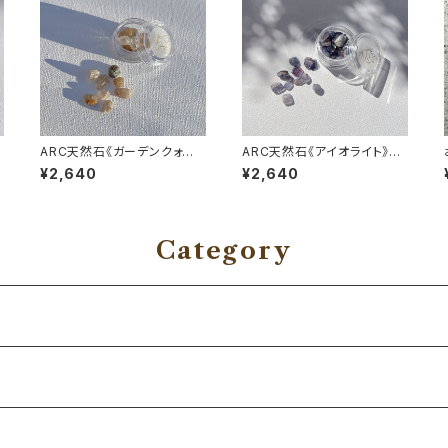
ARC天然石《ガーデンクォー
ARC天然石《アイオライト》#
ツ》#対人関係の向上
自分を取り戻す
¥2,640
¥2,640
Category