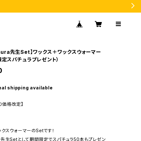
tamura先生Set】ワックス＋ワックスウォーマー
間限定スパチュラプレゼント）
0
nal shipping available
より価格改定】
ックスウォーマーのSetです！
mura先生Setとして期間限定でスパチュラ50本もプレゼン