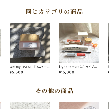
同じカテゴリの商品
Oh! my BALM 【リニューア
【ryokitamura先生ライブ紹
ル】
介！】Vegan Oh! my BROW
¥5,500
¥15,000
セルフブロウトライアルSet
その他の商品