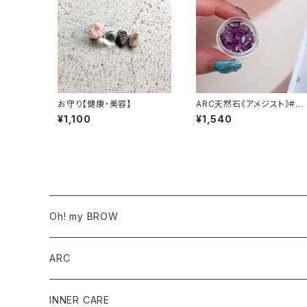
お守り【健康・美容】
ARC天然石《アメジスト》#愛
の守護石
¥1,100
¥1,540
Oh! my BROW
サロン導入商品
ARC
ワックス商品
SET
INNER CARE