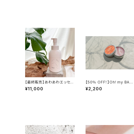
【最終販売】あわあわエッセン
【50％ OFF！】Oh! my BAL
ス
M / 4400 → 2200
¥11,000
¥2,200