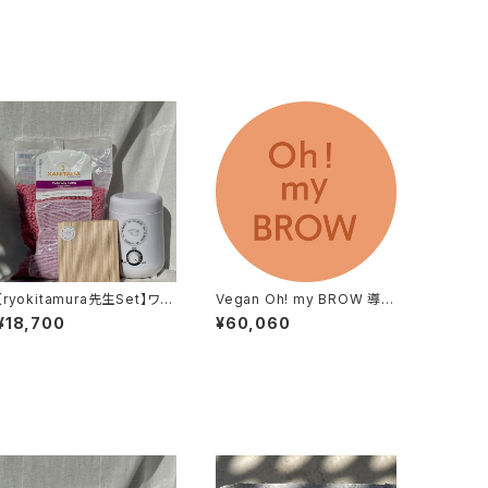
【ryokitamura先生Set】ワッ
Vegan Oh! my BROW 導入
クス＋ワックスウォーマーSet
お申し込み※説明欄をご確認
¥18,700
¥60,060
（期間限定スパチュラプレゼン
ください
ト）