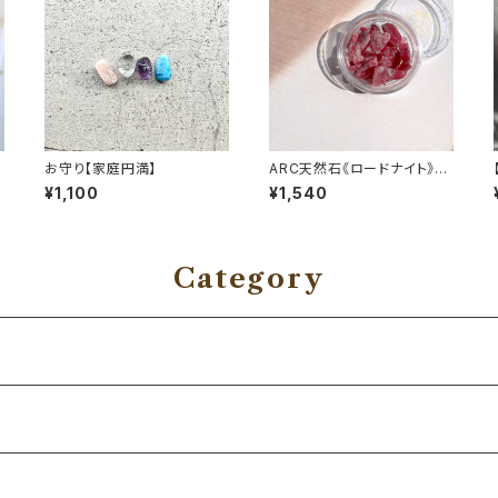
お守り【家庭円満】
ARC天然石《ロードナイト》#
関係の修復
¥1,100
¥1,540
Category