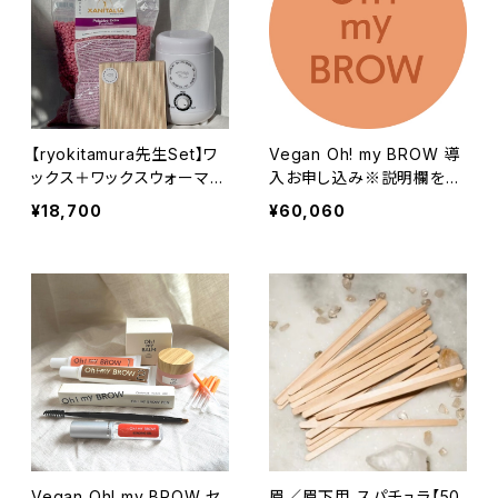
【ryokitamura先生Set】ワ
Vegan Oh! my BROW 導
ックス＋ワックスウォーマー
入お申し込み※説明欄をご
Set（期間限定スパチュラプ
確認ください
¥18,700
¥60,060
レゼント）
Vegan Oh! my BROW セ
眉／眉下用 スパチュラ【50