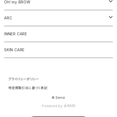
Oh! my BROW
サロン導入商品
ARC
ワックス商品
SET
INNER CARE
ケア商品
定番12種各種
SKIN CARE
アイブロウ商品
限定商品
プライバシーポリシー
お守りstone
特定商取引法に基づく表記
© Sensi
Powered by