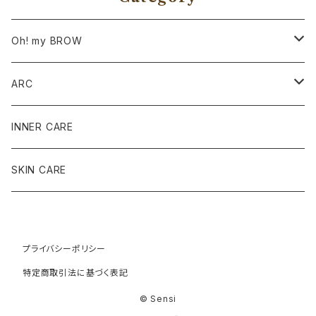
Oh! my BROW
サロン導入商品
ARC
ワックス商品
SET
INNER CARE
ケア商品
定番12種各種
SKIN CARE
アイブロウ商品
限定商品
プライバシーポリシー
お守りstone
特定商取引法に基づく表記
© Sensi