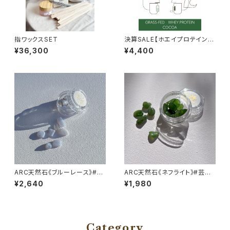
指ワックスSET
決算SALE【ホエイプロテイン】
Well_Be PROTEIN / ココア
¥36,300
¥4,400
味 8800→4400
ARC天然石《ブルーレース》#ス
ARC天然石《ネフライト》#芸術
トレスからの解放
性を高める
¥2,640
¥1,980
Category