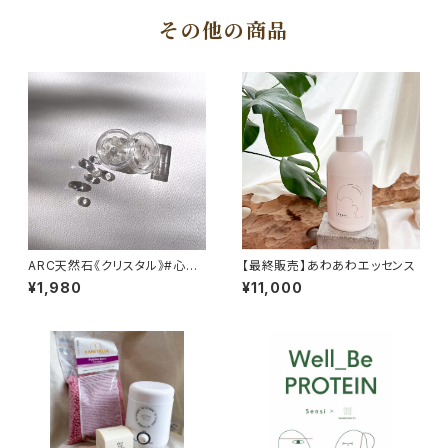
その他の商品
ARC天然石《クリスタル》#心身
【最終販売】あわあわエッセンス
の安定
¥1,980
¥11,000